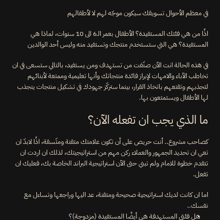
في معظم الأحوال تسويقك سيكون موجّه لهم لا لأطفالهم
اذًا من هي فئتك المستفيدة؟ الأطفال بعمر الـ6 الى 10 سنوات، لماذا هي 
المستفيدة؟ هي التي ستستخدم منتجك وتستفيد منه وليس أحد الوالدين
في هذه الحالة انت الآن صنّفت من تستهدف ومن يستفيد، بالتالي ستسعى في ان 
تخاطب الآباء والامهات لإبراز فائدة منتجاتك وأنها تعليمية وممتعة لأبنائهم 
لتجذبهم وتقنعهم باتخاذ القرار، بينما ستركّز جهودك في تشكيل منتجات ينجذب 
لها الأطفال ويستمتعون بها.
ما الذي يجب ان تفعله الآن؟
كصاحب مشروع.. أنت حريص على أن تكون علامتك متقنة ومتّسقة، اذًا لابدّ ان 
تعي ان تحديد الجمهور والعملاء ركن مهم من استراتيجيتك، لذلك ان اردت ان 
تتقدم خطوة للامام ولم تبني حتى الآن استراتيجية البراند الخاصة بك، فعليك ان 
تفعل.
اما ان كانت لديك استراتيجية صحيحة ومتقنة، عد اليها وراجعها وتساءل مع 
نفسك..
هل فئتي المستهدفة هي أيضًا المستفيدة (مزدوجة)؟