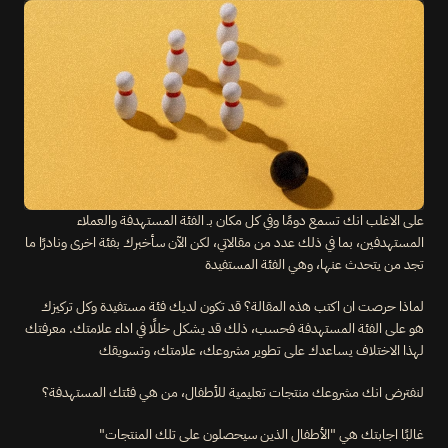
على الاغلب انك تسمع دومًا وفي كل مكان بـ الفئة المستهدفة والعملاء 
المستهدفين، بما في ذلك عدد من مقالاتي، لكن الآن سأخبرك بفئة اخرى ونادرًا ما 
تجد من يتحدث عنها، وهي الفئة المستفيدة
لماذا حرصت ان اكتب هذه المقالة؟ قد تكون لديك فئة مستفيدة وكل تركيزك 
هو على الفئة المستهدفة فحسب، ذلك قد يشكل خللًا في اداء علامتك. معرفتك 
لهذا الاختلاف يساعدك على تطوير مشروعك، علامتك، وتسويقك
لنفترض انك مشروعك منتجات تعليمية للأطفال، من هي فئتك المستهدفة؟
غالبًا اجابتك هي "الأطفال الذين سيحصلون على تلك المنتجات"