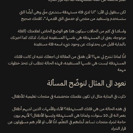
لكن ستقول لي الآن: "انا لدي فئة مستهدفة ستشتري منّي وهي أيضًا التي 
ستستخدم وتستفيد من منتجي او خدمتي التي اقدمها،"، كلامك صحيح
واساسًا في كثير من الحالات سيكون هذا هو الوضع الخاص لعلامتك (الفئة 
مزدوجة، يعني ان المستهدفة هي نفسها المستفيدة لديك)، لذلك كما اخبرتك 
بالبداية قليل من يحدثونك عن وجود شيء اسمه فئة مستفيدة
اذًا لماذا تشرح لي عنها؟ لأن هدفي من المقالة ان اجعلك تنتبه ان كانت فئتك 
المستهدفة ليست هي نفسها المستفيدة، فهذه الحالة تتطلب ان تتخذ خطوات 
مهمة
نعود الى المثال لنوضّح المسألة
ذكرت في البداية مثال ان تكون علامتك متخصصة في منتجات تعليمية للأطفال.
في هذه الحالة من هي فئتك المستهدفة؟ الآباء والأمهات الذين لديهم أطفال 
بعمر الـ6 الى 10 سنوات، ولماذا هي المستهدفة وليسوا الأطفال؟ لأنهم يرون 
حاجة لشراء منتجات تساعد أبناءهم في التعلّم، اذًا الأب او الأم هم مسؤولون عن 
قرار الشراء