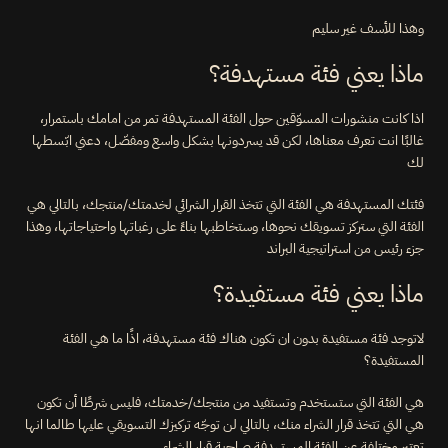
وهذا للأسف غير سليم
ماذا يعني فئة مستهدفة؟
اذا كانت منشورات المسوّقين حول الفئة المستهدفة تمر من امامك باستمرار، 
غالبًا انت تعرف معناها، لكن قد يسردونها بشكل واسع ومفصّل، دعني ابّسطها 
لك
فئتك المستهدفة هي الفئة التي تتخذ القرار الشرائي لخدمتك/منتجك، بالتالي هي 
الفئة التي ستركز تسويقك نحوها، وستخاطبها بناءً على رغباتها واحتياجاتها، وهذا 
جزء رئيس من استراتيجية البراند
ماذا يعني فئة مستفيدة؟
لاتوجد فئة مستفيدة بدون ان تكون هناك فئة مستهدفة، اذًا ما هي الفئة 
المستفيدة؟
هي الفئة التي ستستخدم وتستفيد من منتجك/خدمتك، فليس شرطًا أن تكون 
هي التي تتخذ قرار الشراء منك، بالتالي لن توجّه تركيزك التسويقي عليها طالما انها 
تعتبر مختلفة عن الفئة المستهدفة صاحبة قرار الشراء