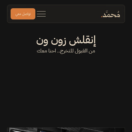
تواصل معي
إنقلش زون ون
من القبول للتخرج.. احنا معك